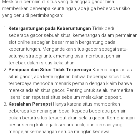
Meskipun bermain di situs yang di anggap gacor bisa
memberikan beberapa keuntungan, ada juga beberapa risiko
yang perlu di pertimbangkan:
Ketergantungan pada Keberuntungan
Tidak peduli
seberapa gacor sebuah situs, kemenangan dalam permainan
slot online sebagian besar masih bergantung pada
keberuntungan. Mengandalkan situs-gacor sebagai satu-
satunya strategi untuk menang bisa membuat pemain
terjebak dalam siklus kekalahan.
Penipuan dan Situs Tidak Terpercaya
Karena popularitas
situs gacor, ada kemungkinan bahwa beberapa situs tidak
terpercaya mencoba menarik pemain dengan klaim bahwa
mereka adalah situs gacor. Penting untuk selalu memeriksa
lisensi dan reputasi situs sebelum melakukan deposit.
Kesalahan Persepsi
Hanya karena situs memberikan
beberapa kemenangan besar kepada beberapa pemain,
bukan berarti situs tersebut akan selalu gacor. Kemenangan
besar sering kali terjadi secara acak, dan pemain yang
mengejar kemenangan serupa mungkin kecewa.