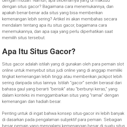
dengan mudah. Namun, apa sebenarnya yang di maksud
dengan situs gacor? Bagaimana cara menemukannya, dan
apakah benar-benar ada situs yang bisa memberikan
kemenangan lebih sering? Artikel ini akan membahas secara
mendalam tentang apa itu situs gacor, bagaimana cara
menemukannya, dan apa saja yang perlu diperhatikan saat
memilih situs tersebut.
Apa Itu Situs Gacor?
Situs gacor adalah istilah yang di gunakan oleh para pemain slot
online untuk menyebut situs judi online yang di anggap memiliki
tingkat kemenangan lebih tinggi atau memberikan jackpot lebih
sering daripada situs lainnya. Istilah “gacor” sendiri berasal dari
bahasa gaul yang berarti “berisik” atau “berbunyi keras,” yang
dalam konteks ini menggambarkan situs yang “ramai” dengan
kemenangan dan hadiah besar.
Penting untuk di ingat bahwa konsep situs-gacor ini lebih banyak
di dasarkan pada pengalaman subjektif para pemain. Sebagian
besar pemain yang mengalami kemenangan besar di suatu situs