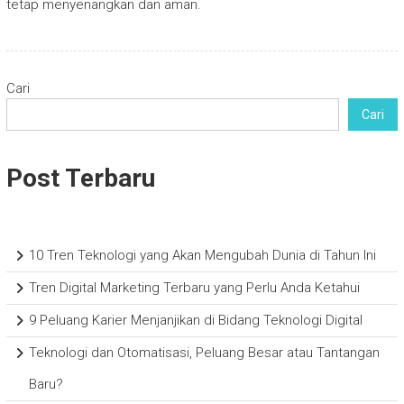
tetap menyenangkan dan aman.
Cari
Cari
Post Terbaru
10 Tren Teknologi yang Akan Mengubah Dunia di Tahun Ini
Tren Digital Marketing Terbaru yang Perlu Anda Ketahui
9 Peluang Karier Menjanjikan di Bidang Teknologi Digital
Teknologi dan Otomatisasi, Peluang Besar atau Tantangan
Baru?