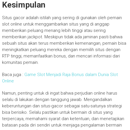
Kesimpulan
Situs gacor adalah istilah yang sering di gunakan oleh pemain
slot online untuk menggambarkan situs yang di anggap
memberikan peluang menang lebih tinggi atau sering
memberikan jackpot. Meskipun tidak ada jaminan pasti bahwa
sebuah situs akan terus memberikan kemenangan, pemain bisa
meningkatkan peluang mereka dengan memilih situs dengan
RTP tinggi, memanfaatkan bonus, dan mencari informasi dari
komunitas pemain.
Baca juga :
Game Slot Menjadi Raja Bonus dalam Dunia Slot
Online
Namun, penting untuk di ingat bahwa perjudian online harus
selalu di lakukan dengan tanggung jawab. Mengandalkan
keberuntungan dan situs-gacor sebagai satu-satunya strategi
bisa berisiko. Selalu pastikan untuk bermain di situs yang
terpercaya, memahami syarat dan ketentuan, dan menetapkan
batasan pada diri sendiri untuk menjaga pengalaman bermain