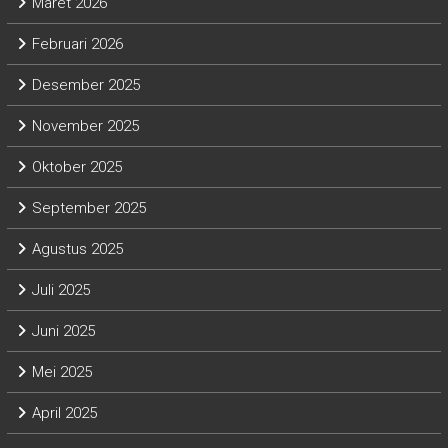
Maret 2026
Februari 2026
Desember 2025
November 2025
Oktober 2025
September 2025
Agustus 2025
Juli 2025
Juni 2025
Mei 2025
April 2025