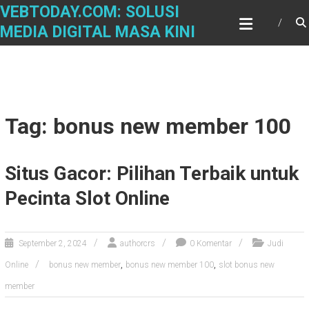
Skip
VEBTODAY.COM: SOLUSI
to
MEDIA DIGITAL MASA KINI
content
Tag: bonus new member 100
Situs Gacor: Pilihan Terbaik untuk
Pecinta Slot Online
September 2, 2024
authorcrs
0 Komentar
Judi
,
,
Online
bonus new member
bonus new member 100
slot bonus new
member