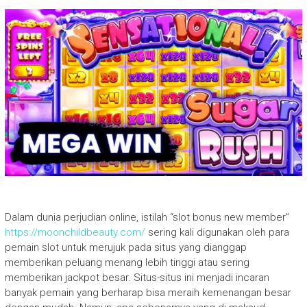
Dalam dunia perjudian online, istilah “
slot bonus new member
”
https://moonchildbeauty.com/
sering kali digunakan oleh para
pemain slot untuk merujuk pada situs yang dianggap
memberikan peluang menang lebih tinggi atau sering
memberikan jackpot besar. Situs-situs ini menjadi incaran
banyak pemain yang berharap bisa meraih kemenangan besar