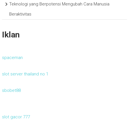
Teknologi yang Berpotensi Mengubah Cara Manusia
Beraktivitas
Iklan
spaceman
slot server thailand no 1
sbobet88
slot gacor 777