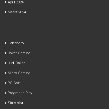
April 2024
Maret 2024
Categories
Habanero
Joker Gaming
Judi Online
Micro Gaming
PG Soft
Pragmatic Play
Situs slot