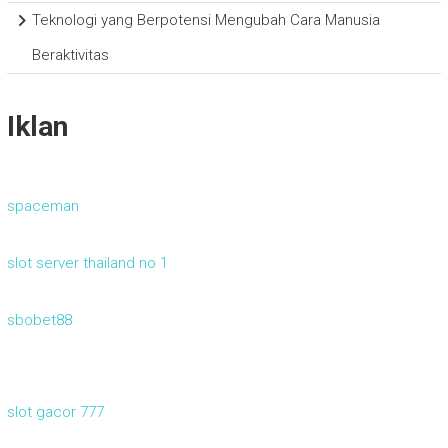
Teknologi yang Berpotensi Mengubah Cara Manusia
Beraktivitas
Iklan
spaceman
slot server thailand no 1
sbobet88
slot gacor 777