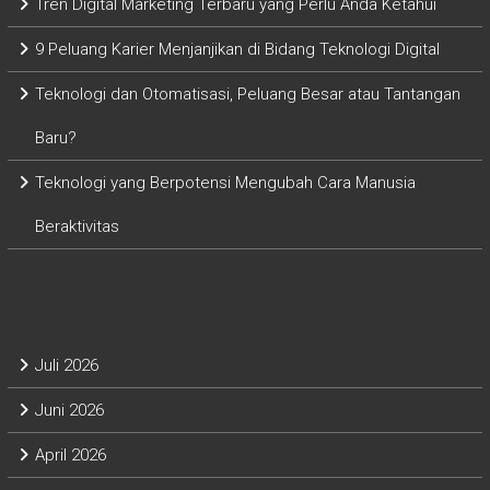
Tren Digital Marketing Terbaru yang Perlu Anda Ketahui
9 Peluang Karier Menjanjikan di Bidang Teknologi Digital
Teknologi dan Otomatisasi, Peluang Besar atau Tantangan
Baru?
Teknologi yang Berpotensi Mengubah Cara Manusia
Beraktivitas
Archives
Juli 2026
Juni 2026
April 2026