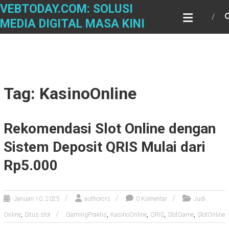
Skip
VEBTODAY.COM: SOLUSI
to
MEDIA DIGITAL MASA KINI
content
Tag: KasinoOnline
Rekomendasi Slot Online dengan
Sistem Deposit QRIS Mulai dari
Rp5.000
Januari 10, 2025
authorcrs
0 Komentar
Judi
,
,
,
,
,
Online
Situs slot
GamingPraktis
KasinoOnline
QRIS
SlotGame
SlotOnline