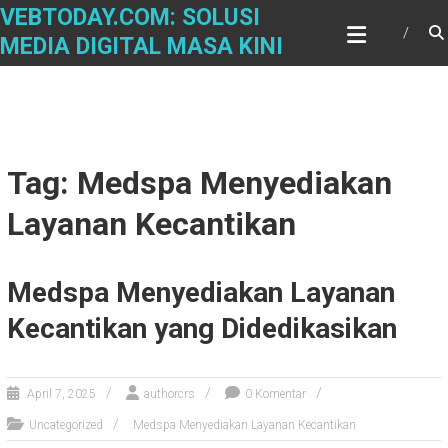
Skip
VEBTODAY.COM: SOLUSI
to
MEDIA DIGITAL MASA KINI
content
Tag: Medspa Menyediakan
Layanan Kecantikan
Medspa Menyediakan Layanan
Kecantikan yang Didedikasikan
April 7, 2025
authorcrs
0 Komentar
Uncategorized
Medspa Menyediakan Layanan Kecantikan