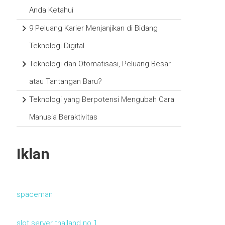
Anda Ketahui
9 Peluang Karier Menjanjikan di Bidang
Teknologi Digital
Teknologi dan Otomatisasi, Peluang Besar
atau Tantangan Baru?
Teknologi yang Berpotensi Mengubah Cara
Manusia Beraktivitas
Iklan
spaceman
slot server thailand no 1