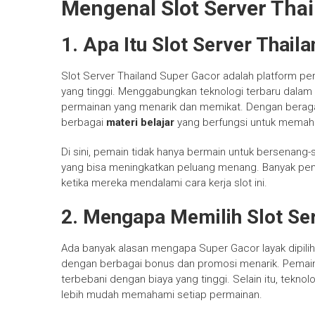
Mengenal Slot Server Tha
1. Apa Itu Slot Server Thail
Slot Server Thailand Super Gacor adalah platform pe
yang tinggi. Menggabungkan teknologi terbaru dalam 
permainan yang menarik dan memikat. Dengan beragam
berbagai
materi belajar
yang berfungsi untuk memah
Di sini, pemain tidak hanya bermain untuk bersenang-s
yang bisa meningkatkan peluang menang. Banyak p
ketika mereka mendalami cara kerja slot ini.
2. Mengapa Memilih Slot Se
Ada banyak alasan mengapa Super Gacor layak dipilih
dengan berbagai bonus dan promosi menarik. Pemai
terbebani dengan biaya yang tinggi. Selain itu, tekno
lebih mudah memahami setiap permainan.