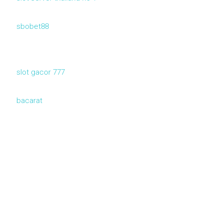
sbobet88
slot gacor 777
bacarat