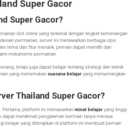
iland Super Gacor
and Super Gacor?
rmainan slot online yang terkenal dengan tingkat kemenangan
desain permainan, server ini menawarkan berbagai opsi
 tema dan fitur menarik, pemain dapat memilih dari
ami mekanisme permainan.
enang, tetapi juga dapat belajar tentang strategi dan teknik
emain yang menemukan
suasana belajar
yang menyenangkan
rver Thailand Super Gacor?
. Pertama, platform ini menawarkan
minat belajar
yang tinggi
n dapat menikmati pengalaman bermain tanpa merasa
logi belajar yang diterapkan di platform ini membuat pemain